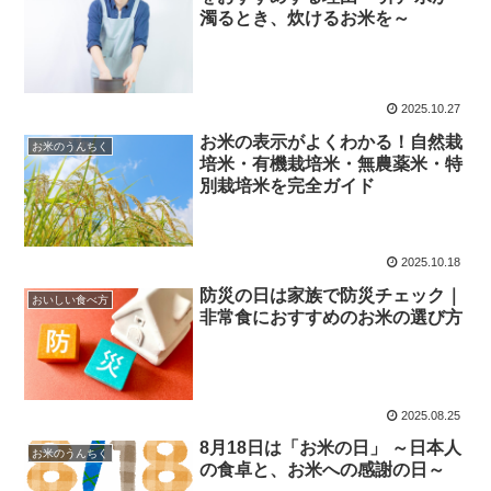
濁るとき、炊けるお米を～
2025.10.27
お米の表示がよくわかる！自然栽
お米のうんちく
培米・有機栽培米・無農薬米・特
別栽培米を完全ガイド
2025.10.18
防災の日は家族で防災チェック｜
おいしい食べ方
非常食におすすめのお米の選び方
2025.08.25
8月18日は「お米の日」 ～日本人
お米のうんちく
の食卓と、お米への感謝の日～