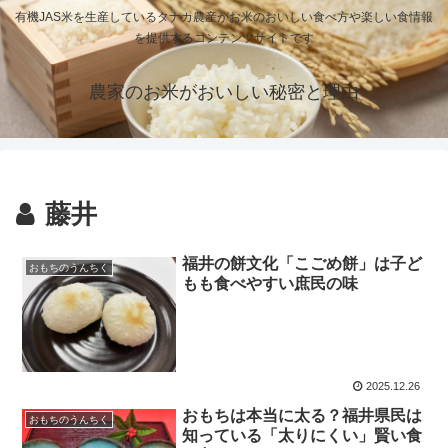
有機JAS米を生産しているタナカ農産がお米のおいしい食べ方や楽しい食情報
を提供するコンテンツサイトです
農家のお米がおいしい秘密と理由
藤井
福井の餅文化「こごめ餅」は子ど
おもちのうんちく
もも食べやすい庶民の味
2025.12.26
おもちは本当に太る？福井県民は
おもちのうんちく
知っている「太りにくい」賢い食