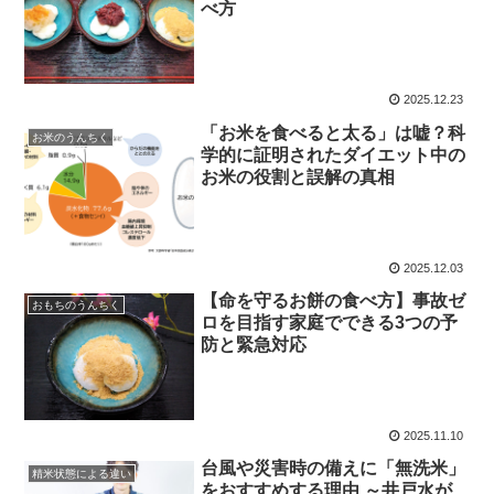
べ方
2025.12.23
「お米を食べると太る」は嘘？科
お米のうんちく
学的に証明されたダイエット中の
お米の役割と誤解の真相
2025.12.03
【命を守るお餅の食べ方】事故ゼ
おもちのうんちく
ロを目指す家庭でできる3つの予
防と緊急対応
2025.11.10
台風や災害時の備えに「無洗米」
精米状態による違い
をおすすめする理由 ～井戸水が