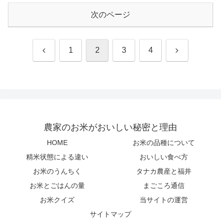
次のページ
前
次
1
2
3
4
へ
へ
農家のお米がおいしい秘密と理由
HOME
お米の品種について
精米状態による違い
おいしい食べ方
お米のうんちく
タナカ農産と福井
お米とごはんの量
まごころ通信
お米クイズ
当サイトの運営
サイトマップ