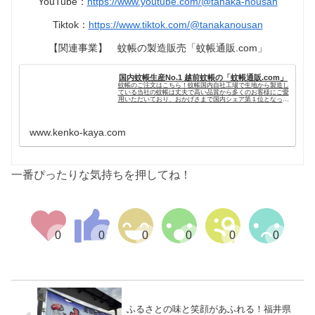
YouTube：
https://www.youtube.com/@tanaka-nousan
Tiktok：
https://www.tiktok.com/@tanakanousan
【関連事業】 蚊帳の製造販売「蚊帳通販.com」
国内蚊帳生産No.1 越前蚊帳の「蚊帳通販.com」
蚊帳のご注文はこちら！蚊帳国内自社工場で生地から製造し
ている当社の蚊帳は丈夫で高い品質から多くのお客様にご愛
用いただいており、おかげさまで国内シェア第１位となって
おります。昔ながらの定番商品である大蚊帳をはじめ、ムカ
デ対策用蚊帳、赤ちゃん用...
www.kenko-kaya.com
一番ぴったりな気持ちを押してね！
ふるさとの味と笑顔があふれる！福井県