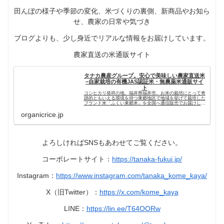
田んぼの様子や季節の変化、米づくりの裏側、新商品やお知ら
せ、農家の日常や気づき
ブログよりも、少し身近でリアルな情報をお届けしています。
農家直送の米通販サイト
タナカ農産グループ。安心で美味しい農家直送米
−自家栽培の有機JAS認証米・無農薬米通販サイ
ト
コシヒカリ発祥の地、福井県福井市。お米の栽培にとって奇
跡的ともいえる環境を持つ東郷地区で地域を挙げて栽培した
ブランド米「ふくい東郷米」を全国へ通信販売でお届けして
います。地元農家でグループを作り、徹底した品質管理のも
とでお客様のもとへ直送、...
organicrice.jp
よろしければSNSもあわせてご覧ください。
コーポレートサイト：
https://tanaka-fukui.jp/
Instagram：
https://www.instagram.com/tanaka_kome_kaya/
X（旧Twitter）：
https://x.com/kome_kaya
LINE：
https://lin.ee/T64OORw