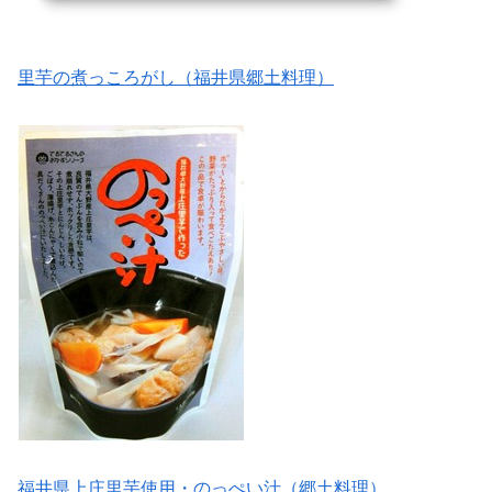
里芋の煮っころがし（福井県郷土料理）
福井県上庄里芋使用・のっぺい汁（郷土料理）