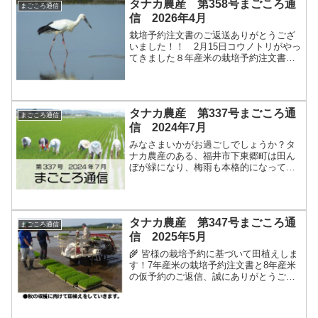
タナカ農産 第358号まごころ通
まごころ通信
信 2026年4月
栽培予約注文書のご返送ありがとうござ
いました！！ 2月15日コウノトリがやっ
てきました８年産米の栽培予約注文書の
ご返送ありがとうございました！ご注文
とともに皆様から温かい励ましのお言葉
をいただき生産者一同嬉しく思い、また
励みになります。タナ...
タナカ農産 第337号まごころ通
まごころ通信
信 2024年7月
みなさまいかがお過ごしでしょうか？タ
ナカ農産のある、福井市下東郷町は田ん
ぼが緑になり、梅雨も本格的になってき
ました。１カ月早いものでまごころ通信
７月号が発行されましたのでお届けいた
します。今月も最後まで読んでくれると
嬉しいです！ご予約いただ...
タナカ農産 第347号まごころ通
まごころ通信
信 2025年5月
🌾 皆様の栽培予約に基づいて田植えしま
す！7年産米の栽培予約注文書と8年産米
の仮予約のご返信、誠にありがとうござ
います。皆様からのご予約に基づいて、
タナカ農産では5月より田植えを進めてお
ります。米不足が騒がれる中、予約注文