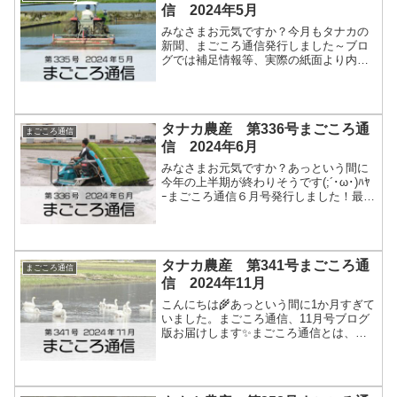
信 2024年5月
みなさまお元気ですか？今月もタナカの
新聞、まごころ通信発行しました～ブロ
グでは補足情報等、実際の紙面より内容
もりもり追加しています！紙面を受け取
った方も最後まで読んでくれると嬉しい
です！！栽培予約注文書のご返送ありが
とうございました！今年度...
タナカ農産 第336号まごころ通
まごころ通信
信 2024年6月
みなさまお元気ですか？あっという間に
今年の上半期が終わりそうです(;´･ω･)ﾊﾔ
ｰまごころ通信６月号発行しました！最後
まで読んでください～５月の田植えも無
事終了しました！田植えも無事終わり、
若苗も活着してすくすくと生育していま
す。６月の田...
タナカ農産 第341号まごころ通
まごころ通信
信 2024年11月
こんにちは🌾あっという間に1か月すぎて
いました。まごころ通信、11月号ブログ
版お届けします✨まごころ通信とは、タ
ナカ農産が毎月発行している、新聞（ニ
ュースレター）だよ📰２８年間、毎月担
当者が頑張って作っているから最後まで
読んでほしいです。冬...