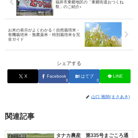
福井市東郷地区の「東郷街道おつくね
祭」のご紹介♪
お米の表示がよくわかる！自然栽培米・
有機栽培米・無農薬米・特別栽培米を完
全ガイド
シェアする
X
Facebook
はてブ
LINE
0
0
山口 雅朗(まさあき)
関連記事
タナカ農産 第335号まごころ通
まごころ通信