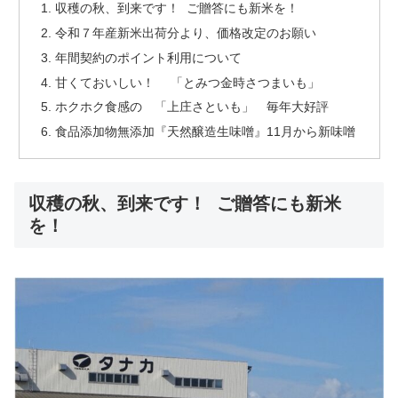
収穫の秋、到来です！ ご贈答にも新米を！
令和７年産新米出荷分より、価格改定のお願い
年間契約のポイント利用について
甘くておいしい！ 「とみつ金時さつまいも」
ホクホク食感の 「上庄さといも」 毎年大好評
食品添加物無添加『天然醸造生味噌』11月から新味噌
収穫の秋、到来です！ ご贈答にも新米
を！