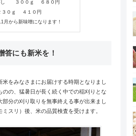
がし ３００ｇ ６８０円
３０ｇ ４１０円
11月から新味噌になります！
贈答にも新米を！
新米をみなさまにお届けする時期となりまし
ものの、猛暑日が長く続く中での稲刈りとな
大部分の刈り取りを無事終える事が出来まし
モミスリ）後、米の品質検査を受けます。