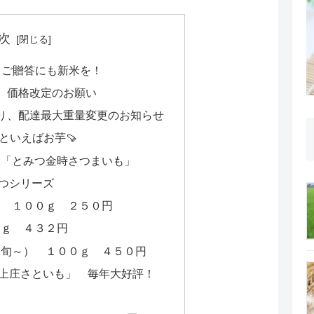
次
 ご贈答にも新米を！
、価格改定のお願い
り、配達最大重量変更のお知らせ
といえばお芋🍠
「とみつ金時さつまいも」
つシリーズ
も １００ｇ ２５０円
０ｇ ４３２円
中旬～） １００ｇ ４５０円
上庄さといも」 毎年大好評！